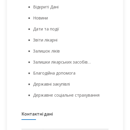
Відкриті Дані
Новини
Дати та події
Звіти лікарні
Залишок ліків
Залишки лікарських засобів…
Благодійна допомога
Державні закупівлі
Державне соціальне страхування
Контактні дані