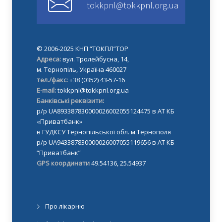
tokkpnl@tokkpnl.org.ua
© 2006-2025 КНП “ТОКПЛ”ТОР
Адреса:
вул. Тролейбусна, 14,
м. Тернопіль, Україна 460027
тел./факс:
+38 (0352) 43-57-16
E-mail:
tokkpnl@tokkpnl.org.ua
Банківські реквізити:
р/р UA893387830000026002055124475 в АТ КБ
«Приватбанк»
в ГУДКСУ Тернопільської обл. м.Тернополя
р/р UA943387830000026007055119656 в АТ КБ
“Приватбанк”
GPS координати
49.54136, 25.54937
Про лікарню