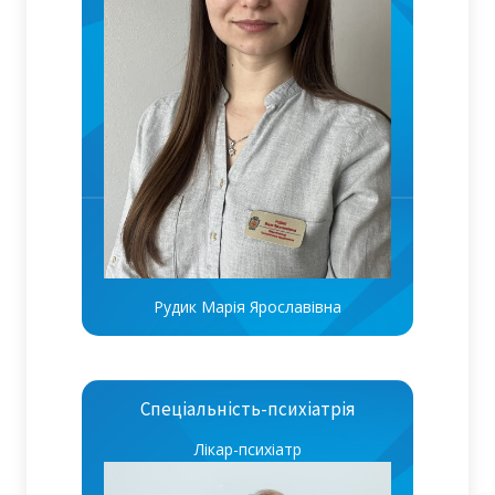
Рудик Марія Ярославівна
Спеціальність-психіатрія
Лікар-психіатр