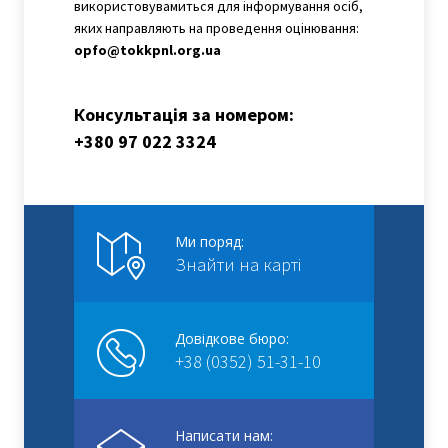
використовувамиться для інформування осіб,
яких направляють на проведення оцінювання:
opfo@tokkpnl.org.ua
Консультація за номером:
+380 97 022 3324
Ми поряд:
Знайти на карті
Довідкове бюро:
+38 (0352) 51-31-10
Написати нам: