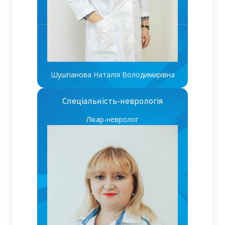
Шушпанова Наталія Володимирівна
Спеціальність-неврологія
Лікар-невролог