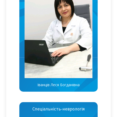
Іванців Леся Богданівна
Спеціальність-неврологія