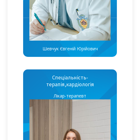
Шевчук Євгеній Юрійович
Спеціальність-
терапія,кардіологія
Лікар-терапевт