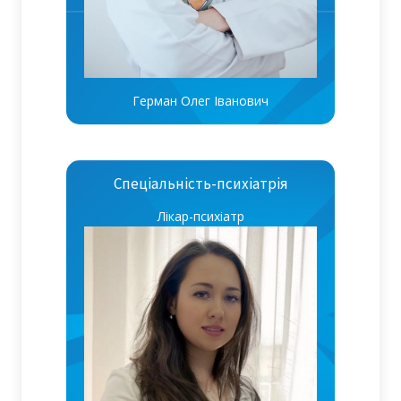
Герман Олег Іванович
Спеціальність-психіатрія
Лікар-психіатр