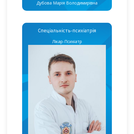
Дубова Марія Володимирівна
Спеціальність-психіатрія
Лікар-Психіатр