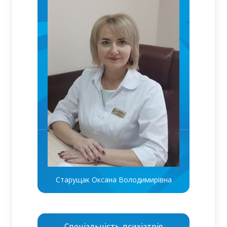
Старущак Оксана Володимирівна
Спеціальність-психіатрія