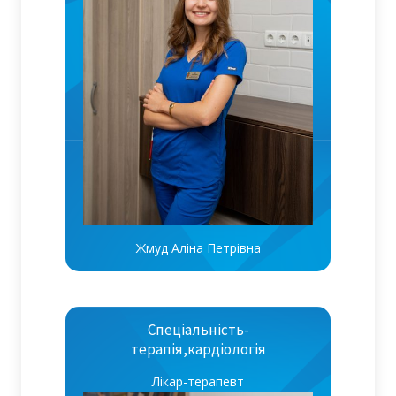
Жмуд Аліна Петрівна
Спеціальність-
терапія,кардіологія
Лікар-терапевт