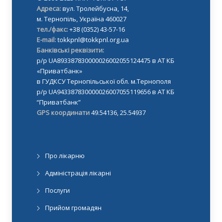
Адреса:
вул. Тролейбусна, 14,
м. Тернопіль, Україна 460027
тел./факс:
+38 (0352) 43-57-16
E-mail:
tokkpnl@tokkpnl.org.ua
Банківські реквізити:
р/р UA893387830000026002055124475 в АТ КБ
«Приватбанк»
в ГУДКСУ Тернопільської обл. м.Тернополя
р/р UA943387830000026007055119656 в АТ КБ
“Приватбанк”
GPS координати
49.54136, 25.54937
Про лікарню
Адміністрація лікарні
Послуги
Прийом громадян