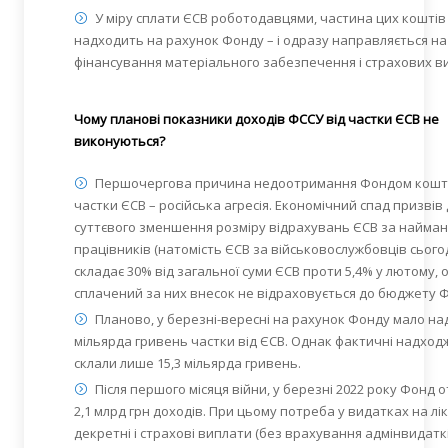
У міру сплати ЄСВ роботодавцями, частина цих коштів
надходить на рахунок Фонду – і одразу направляється на
фінансування матеріального забезпечення і страхових в
Чому планові показники доходів ФССУ від частки ЄСВ не
виконуються?
Першочергова причина недоотримання Фондом кошті
частки ЄСВ – російська агресія. Економічний спад призвів
суттєвого зменшення розміру відрахувань ЄСВ за найма
працівників (натомість ЄСВ за військовослужбовців сього
складає 30% від загальної суми ЄСВ проти 5,4% у лютому, 
сплачений за них внесок не відраховується до бюджету Ф
Планово, у березні-вересні на рахунок Фонду мало над
мільярда гривень частки від ЄСВ. Однак фактичні надхо
склали лише 15,3 мільярда гривень.
Після першого місяця війни, у березні 2022 року Фонд 
2,1 млрд грн доходів. При цьому потреба у видатках на лік
декретні і страхові виплати (без врахування адмінвидаткі