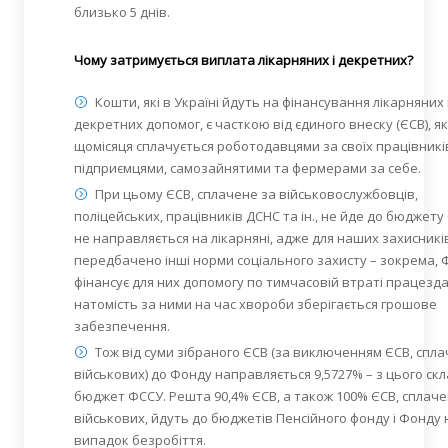
близько 5 днів.
Чому затримується виплата лікарняних і декретних?
Кошти, які в Україні йдуть на фінансування лікарняних 
декретних допомог, є часткою від єдиного внеску (ЄСВ), я
щомісяця сплачується роботодавцями за своїх працівників
підприємцями, самозайнятими та фермерами за себе.
При цьому ЄСВ, сплачене за військовослужбовців,
поліцейських, працівників ДСНС та ін., не йде до бюджету
не направляється на лікарняні, адже для наших захисникі
передбачено інші норми соціального захисту – зокрема, 
фінансує для них допомогу по тимчасовій втраті працезда
натомість за ними на час хвороби зберігається грошове
забезпечення.
Тож від суми зібраного ЄСВ (за виключенням ЄСВ, спла
військових) до Фонду направляється 9,5727% – з цього ск
бюджет ФССУ. Решта 90,4% ЄСВ, а також 100% ЄСВ, сплаче
військових, йдуть до бюджетів Пенсійного фонду і Фонду 
випадок безробіття.