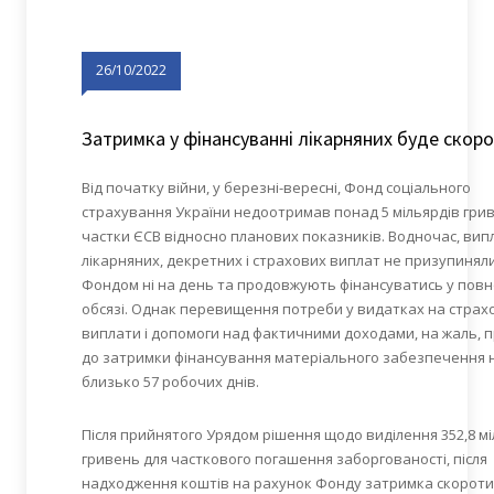
26/10/2022
Затримка у фінансуванні лікарняних буде скор
Від початку війни, у березні-вересні, Фонд соціального
страхування України недоотримав понад 5 мільярдів гри
частки ЄСВ відносно планових показників. Водночас, вип
лікарняних, декретних і страхових виплат не призупинял
Фондом ні на день та продовжують фінансуватись у пов
обсязі. Однак перевищення потреби у видатках на страх
виплати і допомоги над фактичними доходами, на жаль, 
до затримки фінансування матеріального забезпечення 
близько 57 робочих днів.
Після прийнятого Урядом рішення щодо виділення 352,8 м
гривень для часткового погашення заборгованості, після
надходження коштів на рахунок Фонду затримка скороти