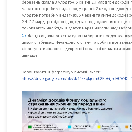
березень склала 3 млрд грн. У квітні: 2,1 млрд грн доходів 
млрд грн потреби у видатках, у травні: 2 млрд грн доходів
млрд грн потреби у видатках. У червні та липні доходи зр
2,4 і 2,3 млрд грн відповідно, однак надходження все ще н
покривають необхідні видатки через накопичену заборг
Фонд соціального страхування України продовжує шу
шляхи стабілізації фінансового стану та робить все залеж
фінансувати лікарняні, декретні і страхові виплати якомо
швидше.
Завантажити інфографіку у високій якості:
https://drive.google.com/file/d/14xEqkjerm02PeGiJroH0W4Q