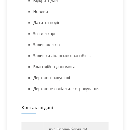
Відкриті Дані
Новини
Дати та події
Звіти лікарні
Залишок ліків
Залишки лікарських засобів…
Благодійна допомога
Державні закупівлі
Державне соціальне страхування
Контактні дані
вул. Тролейбусна, 14,