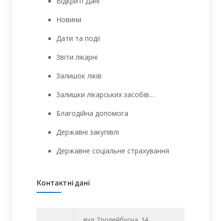
Відкриті Дані
Новини
Дати та події
Звіти лікарні
Залишок ліків
Залишки лікарських засобів…
Благодійна допомога
Державні закупівлі
Державне соціальне страхування
Контактні дані
вул. Тролейбусна, 14,