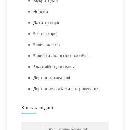
Відкриті Дані
Новини
Дати та події
Звіти лікарні
Залишок ліків
Залишки лікарських засобів…
Благодійна допомога
Державні закупівлі
Державне соціальне страхування
Контактні дані
вул. Тролейбусна, 14,