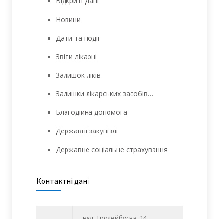
Відкриті Дані
Новини
Дати та події
Звіти лікарні
Залишок ліків
Залишки лікарських засобів…
Благодійна допомога
Державні закупівлі
Державне соціальне страхування
Контактні дані
вул. Тролейбусна, 14,