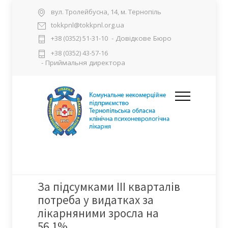
вул. Тролейбусна, 14, м. Тернопіль
tokkpnl@tokkpnl.org.ua
- Довідкове Бюро
+38 (0352) 51-31-10
+38 (0352) 43-57-16
- Приймальня директора
За підсумками ІІІ кварталів
потреба у видатках за
лікарняними зросла на
56,1%