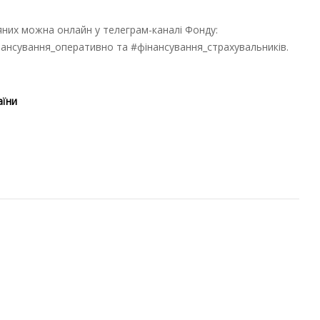
яних можна онлайн у телеграм-каналі Фонду:
ансування_оперативно та #фінансування_страхувальників.
аїни