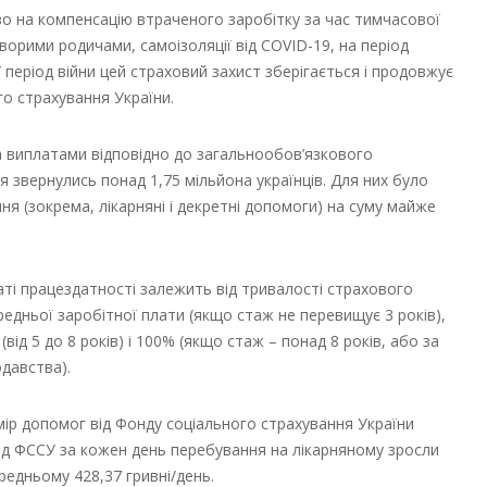
аво на компенсацію втраченого заробітку за час тимчасової
ворими родичами, самоізоляції від COVID-19, на період
У період війни цей страховий захист зберігається і продовжує
о страхування України.
а виплатами відповідно до загальнообов’язкового
 звернулись понад 1,75 мільйона українців. Для них було
я (зокрема, лікарняні і декретні допомоги) на суму майже
ті працездатності залежить від тривалості страхового
редньої заробітної плати (якщо стаж не перевищує 3 років),
 (від 5 до 8 років) і 100% (якщо стаж – понад 8 років, або за
одавства).
ір допомог від Фонду соціального страхування України
ід ФССУ за кожен день перебування на лікарняному зросли
редньому 428,37 гривні/день.