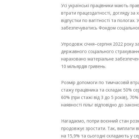
Усі українські працівники мають пр
втрати працездатності, догляду за х
відпустки по вагітності та пологах. 
забезпечуватись Фондом соціальног
Упродовж січня–серпня 2022 року з
державного соціального страхування
нараховано матеріальне забезпеченн
10 мільярдів гривень.
Розмір допомоги по тимчасовій втра
стажу працівника та складає 50% се
60% (при стажі від 3 до 5 років), 70%
наявності пільг відповідно до закон
Нагадаємо, попри воєнний стан розм
продовжує зростати. Так, виплати в
на 15,9% та сьогодні складають у се