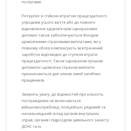
послугами.
Потерпілі зі стійкою втратою працездатності
упродовж усього життя або до повного
відновлення здоров’я крім одноразових
допомог також забезпечуються Фондом
щомісячними страховими виплатами, які у
повному обсязі компенсують їм втрачений
заробіток відповідно до ступеня втрати
працездатності. Також одноразові грошові
допомоги і щомісячні страхові виплати
призначаються для членів сімей загиблих
працівників.
Зверніть увагу, до відомостей про кількість
постраждалих не включаються
військовослужбовці, поліцейські, рядовий та
начальницький склад органів внутрішніх
справ, органів і підрозділів цивільного захисту
ДСНС та ін.