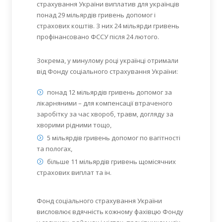
страхування України виплатив для українців
понад 29 мільярдів гривень допомог і
страхових коштів. З них 24 мільярди гривень
профінансовано ФССУ після 24 лютого.
Зокрема, у минулому році українці отримали
від Фонду соціального страхування України:
понад 12 мільярдів гривень допомог за
лікарняними – для компенсації втраченого
заробітку за час хвороб, травм, догляду за
хворими рідними тощо,
5 мільярдів гривень допомог по вагітності
та пологах,
більше 11 мільярдів гривень щомісячних
страхових виплат та ін.
Фонд соціального страхування України
висловлює вдячність кожному фахівцю Фонду