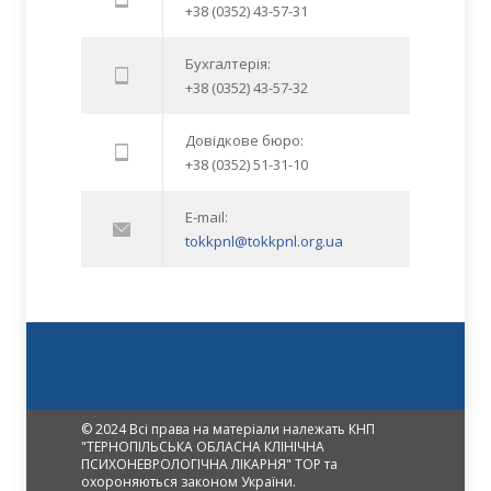
+38 (0352) 43-57-31
Бухгалтерія:
+38 (0352) 43-57-32
Довідкове бюро:
+38 (0352) 51-31-10
E-mail:
tokkpnl@tokkpnl.org.ua
© 2024 Всі права на матеріали належать КНП
"ТЕРНОПІЛЬСЬКА ОБЛАСНА КЛІНІЧНА
ПСИХОНЕВРОЛОГІЧНА ЛІКАРНЯ" ТОР та
охороняються законом України.