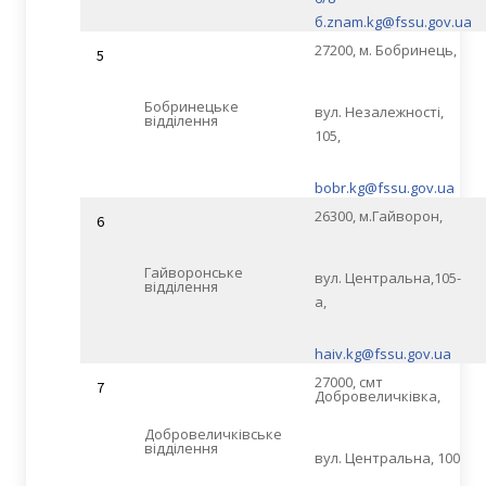
б.znam.kg@fssu.gov.ua
27200, м. Бобринець,
5
Бобринецьке
вул. Незалежності,
відділення
105,
bobr.kg@fssu.gov.ua
26300, м.Гайворон,
6
Гайворонське
вул. Центральна,105-
відділення
а,
haiv.kg@fssu.gov.ua
27000, смт
7
Добровеличківка,
Добровеличківське
відділення
вул. Центральна, 100