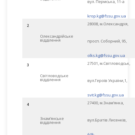
вул. Пермська, 11-а
krop.kg@fssu.gov.ua
28008, м.Олександрія,
2
Олександрійське
відділення
просп. Соборний, 95,
olks.kg@fssu.gov.ua
27501, м.Світловодськ,
3
Світловодське
відділення
вул.Героїв України,1,
svit.kg@fssu.gov.ua
27400, м.Знам’янка,
4
Знам’янське
вул.Братів Лисенків,
відділення
6/8-