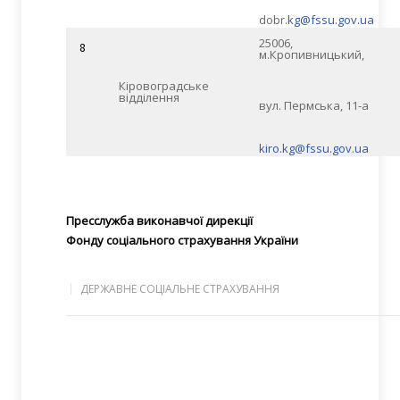
dobr.
kg@fssu.gov.ua
25006,
8
м.Кропивницький,
Кіровоградське
відділення
вул. Пермська, 11-а
kiro.kg@fssu.gov.ua
Пресслужба виконавчої дирекції
Фонду соціального страхування України
ДЕРЖАВНЕ СОЦІАЛЬНЕ СТРАХУВАННЯ