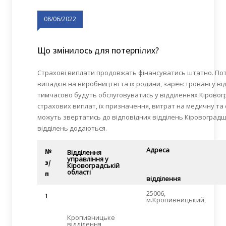
08/06/2022
Що змінилось для потерпілих?
Страхові виплати продовжать фінансуватись штатно. Пот
випадків на виробництві та їх родини, зареєстровані у ві
тимчасово будуть обслуговуватись у відділеннях Кіровог
страхових виплат, їх призначення, витрат на медичну та 
можуть звертатись до відповідних відділень Кіровоградщ
відділень додаються.
Адреса
№
Відділення
управління у
з/
Кіровоградській
області
п
відділення
25006,
1
м.Кропивницький,
Кропивницьке
відділення