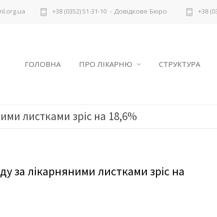
- Довідкове Бюро
l.org.ua
+38 (0352) 51-31-10
+38 (0
ГОЛОВНА
ПРО ЛІКАРНЮ
СТРУКТУРА
ними листками зріс на 18,6%
ду за лікарняними листками зріс на