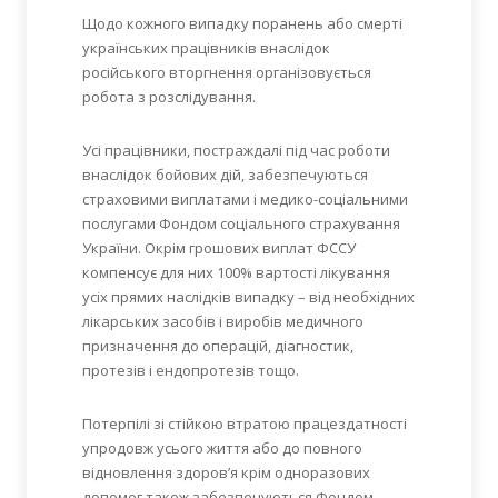
Щодо кожного випадку поранень або смерті
українських працівників внаслідок
російського вторгнення організовується
робота з розслідування.
Усі працівники, постраждалі під час роботи
внаслідок бойових дій, забезпечуються
страховими виплатами і медико-соціальними
послугами Фондом соціального страхування
України. Окрім грошових виплат ФССУ
компенсує для них 100% вартості лікування
усіх прямих наслідків випадку – від необхідних
лікарських засобів і виробів медичного
призначення до операцій, діагностик,
протезів і ендопротезів тощо.
Потерпілі зі стійкою втратою працездатності
упродовж усього життя або до повного
відновлення здоров’я крім одноразових
допомог також забезпечуються Фондом