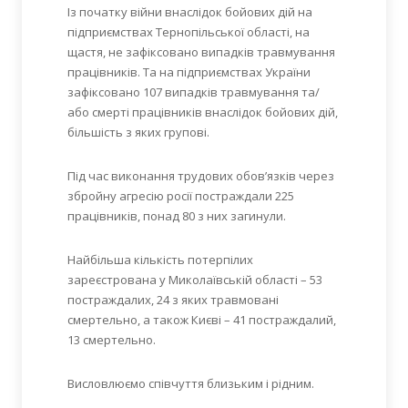
Із початку війни внаслідок бойових дій на
підприємствах Тернопільської області, на
щастя, не зафіксовано випадків травмування
працівників. Та на підприємствах України
зафіксовано 107 випадків травмування та/
або смерті працівників внаслідок бойових дій,
більшість з яких групові.
Під час виконання трудових обов’язків через
збройну агресію росії постраждали 225
працівників, понад 80 з них загинули.
Найбільша кількість потерпілих
зареєстрована у Миколаївській області – 53
постраждалих, 24 з яких травмовані
смертельно, а також Києві – 41 постраждалий,
13 смертельно.
Висловлюємо співчуття близьким і рідним.