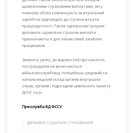
щомісячними страховими виплатами, які у
повному обсязі компенсують їм втрачений
заробіток відповідно до ступеня втрати
працездатності. Також одноразові грошові
допомоги і щомісячні страхові виплати
призначаються для членів сімей загиблих
працівників.
Зверніть увагу, до відомостей про кількість
постраждалих не включаються
військовослужбовці, поліцейські, рядовий та
начальницький склад органів внутрішніх
справ, органів і підрозділів цивільного захисту
ДСНС та ін.
Пресслужба ВД ФССУ
ДЕРЖАВНЕ СОЦІАЛЬНЕ СТРАХУВАННЯ