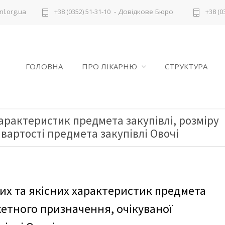
- Довідкове Бюро
l.org.ua
+38 (0352) 51-31-10
+38 (0
ГОЛОВНА
ПРО ЛІКАРНЮ
СТРУКТУРА
характеристик предмета закупівлі, розміру
вартості предмета закупівлі Овочі
их та якісних характеристик предмета
жетного призначення, очікуваної