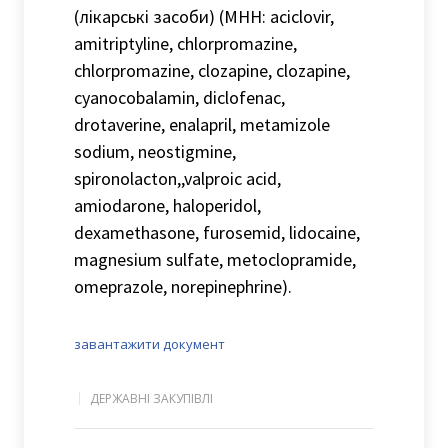
(лікарські засоби) (МНН: aciclovir,
amitriptyline, chlorpromazine,
chlorpromazine, clozapine, clozapine,
cyanocobalamin, diclofenac,
drotaverine, enalapril, metamizole
sodium, neostigmine,
spironolacton,,valproic acid,
amiodarone, haloperidol,
dexamethasone, furosemid, lidocaine,
magnesium sulfate, metoclopramide,
omeprazole, norepinephrine).
завантажити документ
ДЕРЖАВНІ ЗАКУПІВЛІ