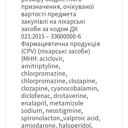
призначення, очікуваної
вартості предмета
закупівлі на лікарські
засоби за кодом ДК
021:2015 – 33600000-6
Фармацевтична продукція
(CPV) (лікарські засоби)
(МНН: aciclovir,
amitriptyline,
chlorpromazine,
chlorpromazine, clozapine,
clozapine, cyanocobalamin,
diclofenac, drotaverine,
enalapril, metamizole
sodium, neostigmine,
spironolacton,,valproic acid,
amiodarone, haloperidol,