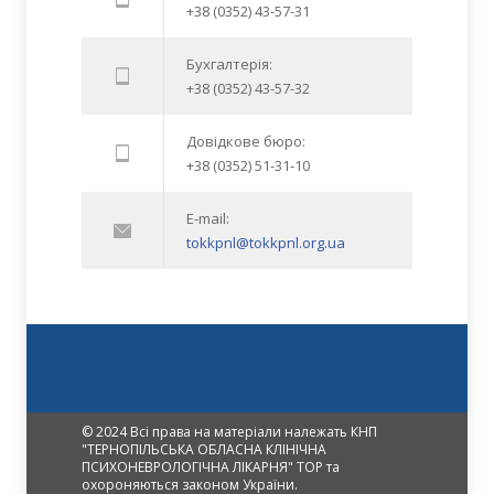
+38 (0352) 43-57-31
Бухгалтерія:
+38 (0352) 43-57-32
Довідкове бюро:
+38 (0352) 51-31-10
E-mail:
tokkpnl@tokkpnl.org.ua
© 2024 Всі права на матеріали належать КНП
"ТЕРНОПІЛЬСЬКА ОБЛАСНА КЛІНІЧНА
ПСИХОНЕВРОЛОГІЧНА ЛІКАРНЯ" ТОР та
охороняються законом України.