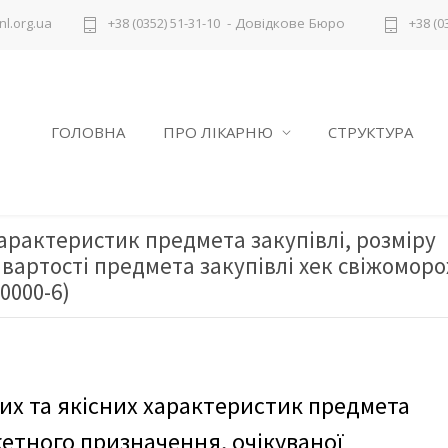
- Довідкове Бюро
l.org.ua
+38 (0352) 51-31-10
+38 (0
ГОЛОВНА
ПРО ЛІКАРНЮ
СТРУКТУРА
характеристик предмета закупівлі, розміру
вартості предмета закупівлі хек свіжомор
0000-6)
их та якісних характеристик предмета
жетного призначення, очікуваної