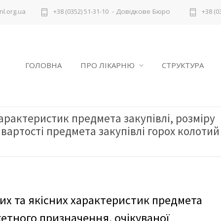
- Довідкове Бюро
l.org.ua
+38 (0352) 51-31-10
+38 (0
ГОЛОВНА
ПРО ЛІКАРНЮ
СТРУКТУРА
характеристик предмета закупівлі, розміру
вартості предмета закупівлі горох колотий
их та якісних характеристик предмета
жетного призначення, очікуваної