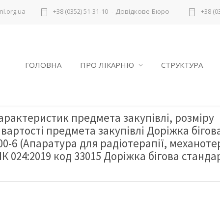
- Довідкове Бюро
l.org.ua
+38 (0352) 51-31-10
+38 (0
ГОЛОВНА
ПРО ЛІКАРНЮ
СТРУКТУРА
характеристик предмета закупівлі, розміру
вартості предмета закупівлі Доріжка бігов
00-6 (Апаратура для радіотерапії, механотер
НК 024:2019 код 33015 Доріжка бігова станда