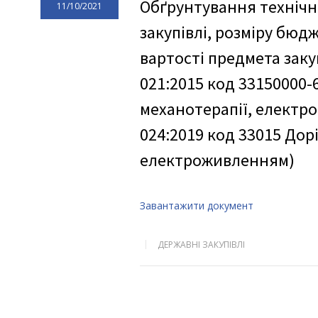
Обґрунтування технічн
11/10/2021
закупівлі, розміру бюд
вартості предмета заку
021:2015 код 33150000-
механотерапії, електрот
024:2019 код 33015 Дор
електроживленням)
Завантажити документ
ДЕРЖАВНІ ЗАКУПІВЛІ