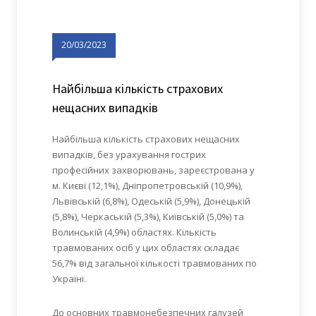
20/03/2023
Найбільша кількість страхових
нещасних випадків
Найбільша кількість страхових нещасних
випадків, без урахування гострих
професійних захворювань, зареєстрована у
м. Києві (12,1%), Дніпропетровській (10,9%),
Львівській (6,8%), Одеській (5,9%), Донецькій
(5,8%), Черкаській (5,3%), Київській (5,0%) та
Волинській (4,9%) областях. Кількість
травмованих осіб у цих областях складає
56,7% від загальної кількості травмованих по
Україні.
До основних травмонебезпечних галузей