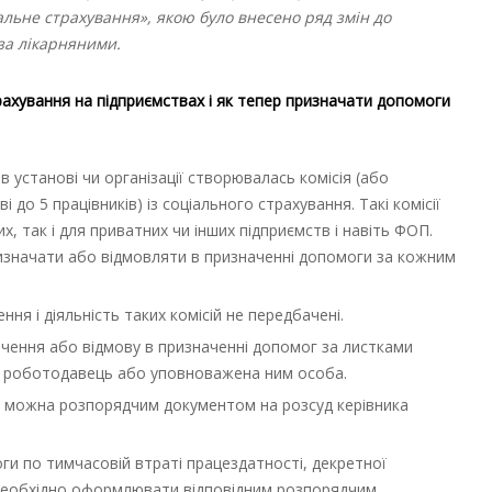
альне страхування», якою було внесено ряд змін до
за лікарняними.
трахування на підприємствах і як тепер призначати допомоги
в установі чи організації створювалась комісія (або
до 5 працівників) із соціального страхування. Такі комісії
, так і для приватних чи інших підприємств і навіть ФОП.
изначати або відмовляти в призначенні допомоги за кожним
ння і діяльність таких комісій не передбачені.
чення або відмову в призначенні допомог за листками
м роботодавець або уповноважена ним особа.
 можна розпорядчим документом на розсуд керівника
и по тимчасовій втраті працездатності, декретної
необхідно оформлювати відповідним розпорядчим