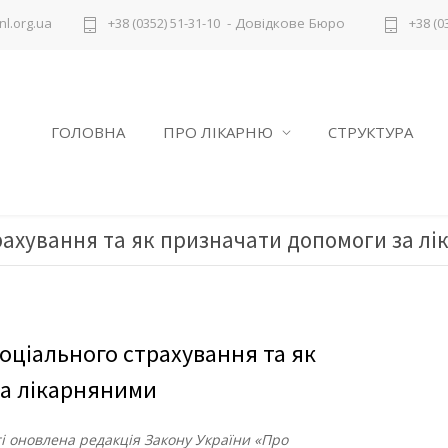
- Довідкове Бюро
l.org.ua
+38 (0352) 51-31-10
+38 (0
ГОЛОВНА
ПРО ЛІКАРНЮ
СТРУКТУРА
трахування та як призначати допомоги за л
соціального страхування та як
за лікарняними
ті оновлена редакція Закону України «Про