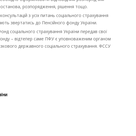
постанова, розпорядження, рішення тощо.
консультацій з усіх питань соціального страхування
ають звертатись до Пенсійного фонду України.
 Фонд соціального страхування України передав свої
 фонду – відтепер саме ПФУ є уповноваженим органом
’язкового державного соціального страхування. ФССУ
аїни