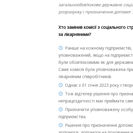
загальнообов’язкове державне соці
розрахунку і призначення допомог 
Хто замінив комісії з соціального с
за лікарняними?
Раніше на кожному підприємстві, 
уповноважений, якщо на підприємстві 
були обов’язковими як для державних
Саме комісія була уповноважена пр
лікарняним співробітників.
Однак з 01 січня 2023 року створе
Тож відтепер рішення про призна
непрацездатності має приймати са
Призначити уповноважену особу
підприємства.
Рішення про призначення допомог
допомоги, допомоги на поховання 