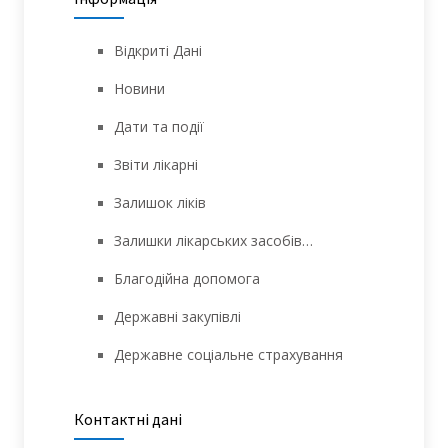
Відкриті Дані
Новини
Дати та події
Звіти лікарні
Залишок ліків
Залишки лікарських засобів…
Благодійна допомога
Державні закупівлі
Державне соціальне страхування
Контактні дані