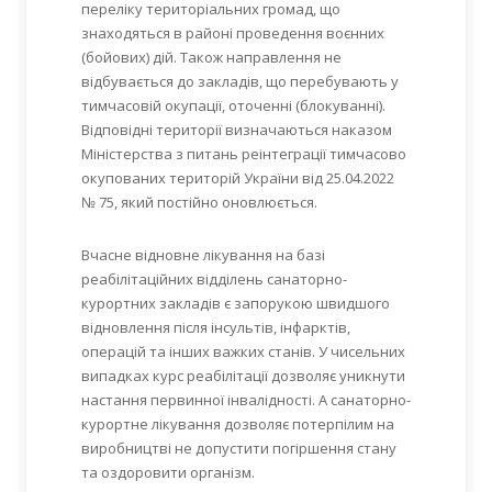
переліку територіальних громад, що
знаходяться в районі проведення воєнних
(бойових) дій. Також направлення не
відбувається до закладів, що перебувають у
тимчасовій окупації, оточенні (блокуванні).
Відповідні території визначаються наказом
Міністерства з питань реінтеграції тимчасово
окупованих територій України від 25.04.2022
№ 75, який постійно оновлюється.
Вчасне відновне лікування на базі
реабілітаційних відділень санаторно-
курортних закладів є запорукою швидшого
відновлення після інсультів, інфарктів,
операцій та інших важких станів. У чисельних
випадках курс реабілітації дозволяє уникнути
настання первинної інвалідності. А санаторно-
курортне лікування дозволяє потерпілим на
виробництві не допустити погіршення стану
та оздоровити організм.