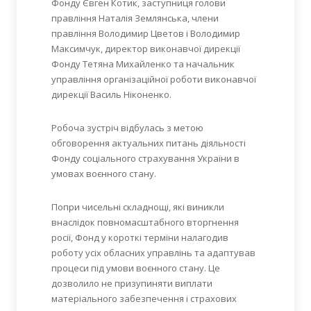
Фонду Євген Котик, заступниця голови
правління Наталія Землянська, члени
правління Володимир Цветов і Володимир
Максимчук, директор виконавчої дирекції
Фонду Тетяна Михайленко та начальник
управління організаційної роботи виконавчої
дирекції Василь Ніконенко.
Робоча зустріч відбулась з метою
обговорення актуальних питань діяльності
Фонду соціального страхування України в
умовах воєнного стану.
Попри чисельні складнощі, які виникли
внаслідок повномасштабного вторгнення
росії, Фонд у короткі терміни налагодив
роботу усіх обласних управлінь та адаптував
процеси під умови воєнного стану. Це
дозволило не призупиняти виплати
матеріального забезпечення і страхових