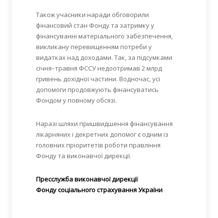
Також учасники наради обговорили
фінансовий стан Фонду та затримку у
фінансуванні матеріального забезпечення,
викликану перевищенням потреби у
видатках над доходами. Так, за підсумками
січня–травня ФССУ недоотримав 2 млрд
гривень дохідної частини. Водночас, усі
допомоги продовжують фінансуватись
Фондом у повному обсязі.
Наразі шляхи пришвидшення фінансування
лікарняних і декретних допомог є одним із
головних пріоритетів роботи правління
Фонду та виконавчої дирекції.
Пресслужба виконавчої дирекції
Фонду соціального страхування України