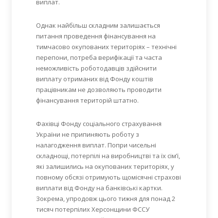
виплат.
Однак найбільш складним залишається
питання проведення фінансування на
тимчасово окупованих територіях – технічні
перепони, потреба верифікації та часта
неможливість роботодавців здійснити
виплату отриманих від Фонду коштів
працівникам не дозволяють проводити
фінансування територій штатно.
Фахівці Фонду соціального страхування
України не припиняють роботу з
налагодження виплат. Попри чисельні
складнощі, потерпілі на виробництві та їх сім’ї,
які залишились на окупованих територіях, у
повному обсязі отримують щомісячні страхові
виплати від Фонду на банківські картки.
Зокрема, упродовж цього тижня для понад 2
тисяч потерпілих Херсонщини ФССУ