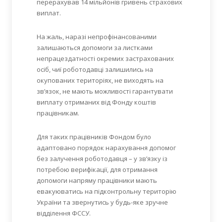
перерахував 14 мільйонів гривень страхових
виплат.
На жаль, наразі непрофінансованими
залишаються допомоги за листками
непрацездатності окремих застрахованих
осіб, чиї роботодавці залишились на
окупованих територіях, не виходять на
зв’язок, не мають можливості гарантувати
виплату отриманих від Фонду коштів
працівникам.
Для таких працівників Фондом було
адаптовано порядок нарахування допомог
без залучення роботодавця – у зв’язку із
потребою верифікації, для отримання
допомоги напряму працівники мають
евакуюватись на підконтрольну територію
України та звернутись у будь-яке зручне
відділення ФССУ.