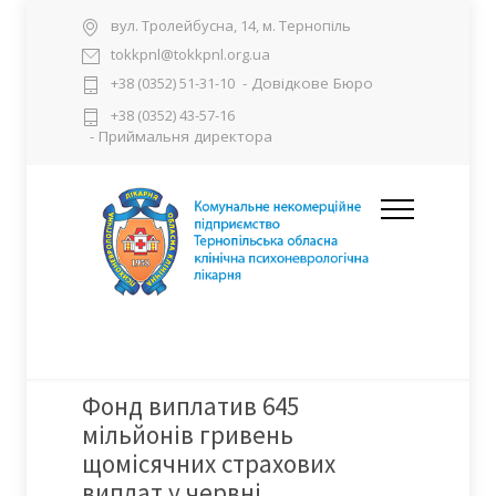
вул. Тролейбусна, 14, м. Тернопіль
tokkpnl@tokkpnl.org.ua
- Довідкове Бюро
+38 (0352) 51-31-10
+38 (0352) 43-57-16
- Приймальня директора
Фонд виплатив 645
мільйонів гривень
щомісячних страхових
виплат у червні