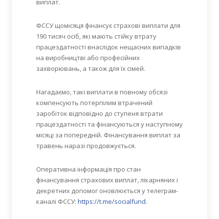
виплат.
ФССУ щомісяця фінансує страхові виплати для
190 тисяч осіб, які мають стійку втрату
працездатності внаслідок нещасних випадків
на виробництві або професійних
захворювань, а також для їх сімей.
Нагадаємо, такі виплати в повному обсязі
компенсують потерпілим втрачений
заробіток відповідно до ступеня втрати
працездатності та фінансуються у наступному
місяці за попередній. Фінансування виплат за
травень наразі продовжується.
Оперативна інформація про стан
фінансування страхових виплат, лікарняних і
декретних допомог оновлюється у телеграм-
каналі ФССУ:
https://t.me/socialfund
.