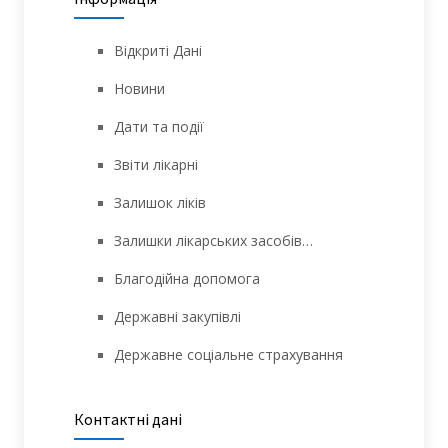
Відкриті Дані
Новини
Дати та події
Звіти лікарні
Залишок ліків
Залишки лікарських засобів…
Благодійна допомога
Державні закупівлі
Державне соціальне страхування
Контактні дані