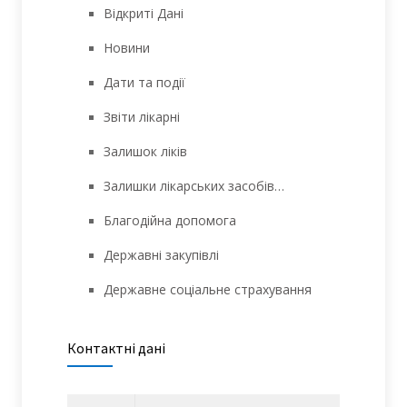
Відкриті Дані
Новини
Дати та події
Звіти лікарні
Залишок ліків
Залишки лікарських засобів…
Благодійна допомога
Державні закупівлі
Державне соціальне страхування
Контактні дані