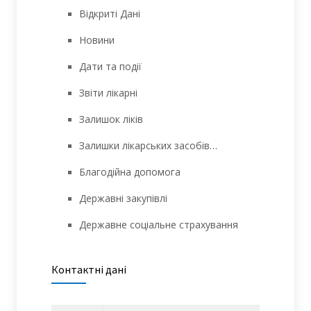
Відкриті Дані
Новини
Дати та події
Звіти лікарні
Залишок ліків
Залишки лікарських засобів…
Благодійна допомога
Державні закупівлі
Державне соціальне страхування
Контактні дані