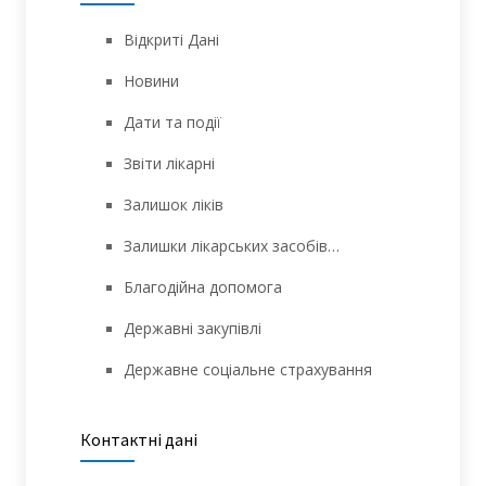
Відкриті Дані
Новини
Дати та події
Звіти лікарні
Залишок ліків
Залишки лікарських засобів…
Благодійна допомога
Державні закупівлі
Державне соціальне страхування
Контактні дані