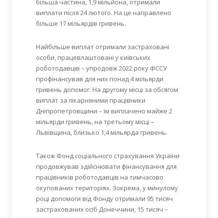
більша частина, 1,9 мільйона, отримали
виплати після 24 лютого. На це направлено
більше 17 мільярдів гривень.
Найбільше виплат отримали застраховані
особи, працевлаштовані у київських
роботодавців – упродовж 2022 року ФССУ
профінансував для них понад 4 мільярди
гривень допомог. На другому місці за обсягом
виплат за лікарняними працівники
Дніпропетровщини – їм виплачено майже 2
мільярди гривень, на третьому місці –
Львівщина, близько 1,4 мільярда гривень.
Також Фонд соціального страхування України
продовжував здійснювати фінансування для
працівників роботодавців на тимчасово
окупованих територіях. Зокрема, у минулому
році допомоги від Фонду отримали 95 тисяч
застрахованих осіб Донеччини, 15 тисяч –