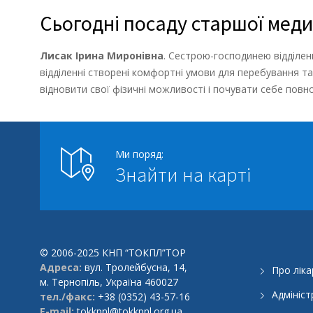
Сьогодні посаду старшої меди
Лисак Ірина Миронівна
. Сестрою-господинею відділен
відділенні створені комфортні умови для перебування т
відновити свої фізичні можливості і почувати себе повн
Ми поряд:
Знайти на карті
© 2006-2025 КНП “ТОКПЛ”ТОР
Адреса:
вул. Тролейбусна, 14,
Про лік
м. Тернопіль, Україна 460027
Адмініст
тел./факс:
+38 (0352) 43-57-16
E-mail:
tokkpnl@tokkpnl.org.ua