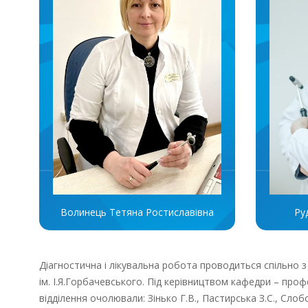
Ру
Волинець Тетяна Ростиславівна
Діагностична і лікувальна робота проводиться спільно з
ім. І.Я.Горбачевського. Під керівництвом кафедри – пр
відділення очолювали: Зінько Г.В., Пастирська З.С., Слобо