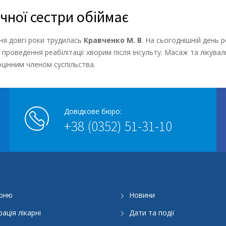
чної сестри обіймає
ня довгі роки трудилась
Кравченко М. В
. На сьогоднішній день 
а проведення реабілітації хворим після інсульту. Масаж та ліку
оцінним членом суспільства.
Довідкове бюро:
+38 (0352) 51-31-10
арню
Новини
рація лікарні
Дати та події