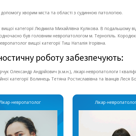
у допомогу хворим міста та області з судинною патологією.
 вищої категорії Людмила Михайлівна Кулікова. В подальшому в
 одночасно був головним невропатологом м. Тернопіль. Кородюк 
невропатолог вищої категорії Тиш Наталія Ігорівна.
гностичну роботу забезпечують:
чук Олександр Андрійович (к.м.н.), лікарі-невропатологи І кваліфі
ійної категорії Волинець Тетяна Ростиславівна та Іванців Леся Бо
Лікар-невропатолог
Лікар-невропатоло