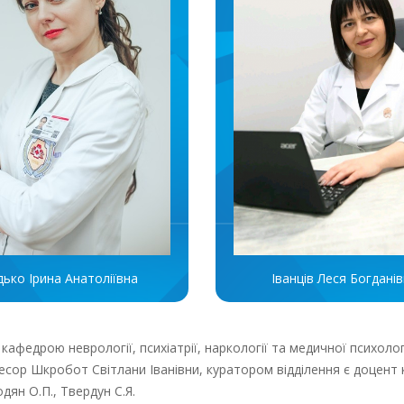
дько Ірина Анатоліївна
Іванців Леся Богдані
 кафедрою неврології, психіатрії, наркології та медичної психол
офесор Шкробот Світлани Іванівни, куратором відділення є доцен
дян О.П., Твердун С.Я.