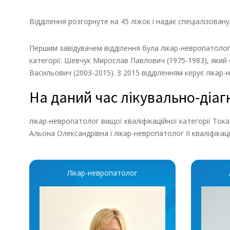
Відділення розгорнуте на 45 ліжок і надає спеціалізован
Першим завідувачем відділення була лікар-невропатолог
категорії: Шевчук Мирослав Павлович (1975-1983), який
Васильович (2003-2015). З 2015 відділенням керує лікар-
На даний час лікувально-діа
лікар-невропатолог вищої кваліфікаційної категорії Токар
Альона Олександрівна і лікар-невропатолог ІІ кваліфікац
Лікар-невропатолог